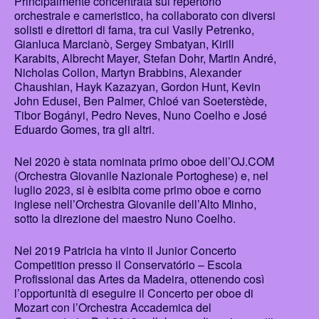
Principalmente concentrata sul repertorio
orchestrale e cameristico, ha collaborato con diversi
solisti e direttori di fama, tra cui Vasily Petrenko,
Gianluca Marcianò, Sergey Smbatyan, Kirill
Karabits, Albrecht Mayer, Stefan Dohr, Martin André,
Nicholas Collon, Martyn Brabbins, Alexander
Chaushian, Hayk Kazazyan, Gordon Hunt, Kevin
John Edusei, Ben Palmer, Chloé van Soeterstède,
Tibor Bogányi, Pedro Neves, Nuno Coelho e José
Eduardo Gomes, tra gli altri.
Nel 2020 è stata nominata primo oboe dell’OJ.COM
(Orchestra Giovanile Nazionale Portoghese) e, nel
luglio 2023, si è esibita come primo oboe e corno
inglese nell’Orchestra Giovanile dell’Alto Minho,
sotto la direzione del maestro Nuno Coelho.
Nel 2019 Patricia ha vinto il Junior Concerto
Competition presso il Conservatório – Escola
Profissional das Artes da Madeira, ottenendo così
l’opportunità di eseguire il Concerto per oboe di
Mozart con l’Orchestra Accademica del