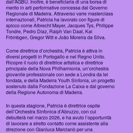
dall’AGBU. Inoltre, è beneficiaria di una borsa di
merito in arti performative concessa dal Governo
Regionale di Madeira. Attraverso varie masterclass
internazionali, Patricia ha lavorato con figure di
spicco come Albrecht Mayer, Jacques Tys, Philippe
Tondre, Pedro Diaz, Ralph Van Daal, Kai
Frömbgen, Gregor Witt e João Moreira da Silva.
Come direttrice d’orchestra, Patricia è attiva in
diversi progetti in Portogallo e nel Regno Unito.
Ricopre il ruolo di direttrice artistica e direttrice
principale della Nova Philharmonia, un’orchestra
giovanile professionale con sede a Londra da lei
fondata, e della Madeira Youth Sinfonia, un progetto
sostenuto dalla Fondazione La Caixa e dal governo
della Regione Autonoma di Madeira.
In questa stagione, Patricia è direttrice ospite
dell’Orchestra Sinfonica d’Abruzzo, con cui
debutterà nel marzo 2026, e ha avuto l’opportunità
di lavorare a stretto contatto come assistente alla
direzione con Gianluca Marcianò per una