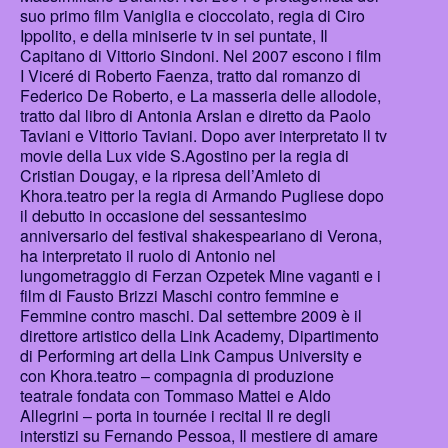
suo primo film Vaniglia e cioccolato, regia di Ciro
Ippolito, e della miniserie tv in sei puntate, Il
Capitano di Vittorio Sindoni. Nel 2007 escono i film
I Viceré di Roberto Faenza, tratto dal romanzo di
Federico De Roberto, e La masseria delle allodole,
tratto dal libro di Antonia Arslan e diretto da Paolo
Taviani e Vittorio Taviani. Dopo aver interpretato ll tv
movie della Lux vide S.Agostino per la regia di
Cristian Dougay, e la ripresa dell’Amleto di
Khora.teatro per la regia di Armando Pugliese dopo
il debutto in occasione del sessantesimo
anniversario del festival shakespeariano di Verona,
ha interpretato il ruolo di Antonio nel
lungometraggio di Ferzan Ozpetek Mine vaganti e i
film di Fausto Brizzi Maschi contro femmine e
Femmine contro maschi. Dal settembre 2009 è il
direttore artistico della Link Academy, Dipartimento
di Performing art della Link Campus University e
con Khora.teatro – compagnia di produzione
teatrale fondata con Tommaso Mattei e Aldo
Allegrini – porta in tournée i recital Il re degli
interstizi su Fernando Pessoa, Il mestiere di amare