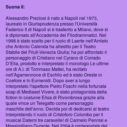
Suona il:
Alessandro Preziosi è nato a Napoli nel 1973,
laureato in Giurisprudenza presso l'Università
Federico II di Napoli si è trasferito a Milano, dove si
è diplomato all'Accademia dei Filodrammatici. Nel
1998 è stato scelto per il ruolo di Laerte nell'Amleto
che Antonio Calenda ha allestito per il Teatro
Stabile del Friuli-Venezia Giulia; ha poi affrontato il
personaggio di Cristiano nel Cyrano di Corrado
D’Elia, prodotto e interpretato il monologo Le ultime
ore di A.I. di Tommaso Mattei, ha recitato
nell’Agamennone di Eschilo ed è stato Oreste in
Coefore e in Eumenidi. Dopo aver a lungo
interpretato l'ispettore Pietro Foschi nella fortunata
soap di Mediaset Vivere, è stato protagonista della
fiction in costume Elisa di Rivombrosa grazie alla
quale vince un Telegatto come personaggio
maschile dell'anno. Decida poi di dedicarsi al teatro
interpretando il ruolo di Cristoforo Colombo per il
musical Datemi tre caravelle! di Carmelo Pennisi e
Massimiliano Durante. Nel 2004 è protagonista del