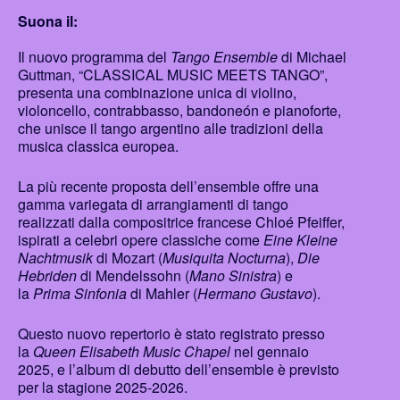
Suona il:
Il nuovo programma del
Tango Ensemble
di Michael
Guttman, “CLASSICAL MUSIC MEETS TANGO”,
presenta una combinazione unica di violino,
violoncello, contrabbasso, bandoneón e pianoforte,
che unisce il tango argentino alle tradizioni della
musica classica europea.
La più recente proposta dell’ensemble offre una
gamma variegata di arrangiamenti di tango
realizzati dalla compositrice francese Chloé Pfeiffer,
ispirati a celebri opere classiche come
Eine Kleine
Nachtmusik
di Mozart (
Musiquita Nocturna
),
Die
Hebriden
di Mendelssohn (
Mano Sinistra
) e
la
Prima Sinfonia
di Mahler (
Hermano Gustavo
).
Questo nuovo repertorio è stato registrato presso
la
Queen Elisabeth Music Chapel
nel gennaio
2025, e l’album di debutto dell’ensemble è previsto
per la stagione 2025-2026.