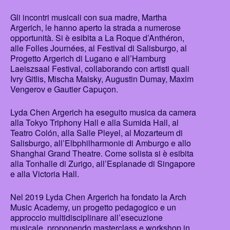
Gli incontri musicali con sua madre, Martha
Argerich, le hanno aperto la strada a numerose
opportunità. Si è esibita a La Roque d’Anthéron,
alle Folles Journées, al Festival di Salisburgo, al
Progetto Argerich di Lugano e all’Hamburg
Laeiszsaal Festival, collaborando con artisti quali
Ivry Gitlis, Mischa Maisky, Augustin Dumay, Maxim
Vengerov e Gautier Capuçon.
Lyda Chen Argerich ha eseguito musica da camera
alla Tokyo Triphony Hall e alla Sumida Hall, al
Teatro Colón, alla Salle Pleyel, al Mozarteum di
Salisburgo, all’Elbphilharmonie di Amburgo e allo
Shanghai Grand Theatre. Come solista si è esibita
alla Tonhalle di Zurigo, all’Esplanade di Singapore
e alla Victoria Hall.
Nel 2019 Lyda Chen Argerich ha fondato la Arch
Music Academy, un progetto pedagogico e un
approccio multidisciplinare all’esecuzione
musicale, proponendo masterclass e workshop in