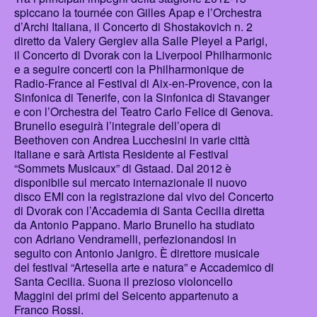
spiccano la tournée con Gilles Apap e l’Orchestra
d’Archi Italiana, il Concerto di Shostakovich n. 2
diretto da Valery Gergiev alla Salle Pleyel a Parigi,
il Concerto di Dvorak con la Liverpool Philharmonic
e a seguire concerti con la Philharmonique de
Radio-France al Festival di Aix-en-Provence, con la
Sinfonica di Tenerife, con la Sinfonica di Stavanger
e con l’Orchestra del Teatro Carlo Felice di Genova.
Brunello eseguirà l’integrale dell’opera di
Beethoven con Andrea Lucchesini in varie città
italiane e sarà Artista Residente al Festival
“Sommets Musicaux” di Gstaad. Dal 2012 è
disponibile sul mercato internazionale il nuovo
disco EMI con la registrazione dal vivo del Concerto
di Dvorak con l’Accademia di Santa Cecilia diretta
da Antonio Pappano. Mario Brunello ha studiato
con Adriano Vendramelli, perfezionandosi in
seguito con Antonio Janigro. È direttore musicale
del festival “Artesella arte e natura” e Accademico di
Santa Cecilia. Suona il prezioso violoncello
Maggini dei primi del Seicento appartenuto a
Franco Rossi.