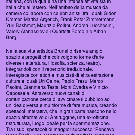
Italiana, con la quale ha una intensa attività sia in
Italia che all’estero. Nell’ambito della musica da
camera collabora con celebri artisti, tra i quali Gidon
Kremer, Martha Argerich, Frank Peter Zimmermann,
Yuri Bashmet, Maurizio Pollini, Andrea Lucchesini,
Valery Afanassiev e i Quartetti Borodin e Alban
Berg.
Nella sua vita artistica Brunello riserva ampio
spazio a progetti che coinvolgono forme d'arte
diverse (letteratura, filosofia, scienza, teatro),
integrandoli con il repertorio tradizionale.
Interagisce con attori e musicisti di altra estrazione
culturale, quali Uri Caine, Paolo Fresu, Marco
Paolini, Gianmaria Testa, Moni Ovadia e Vinicio
Capossela. Attraverso nuovi canali di
comunicazione cerca di avvicinare il pubblico ad
un'idea diversa e multiforme di fare musica, creando
spettacoli interattivi, che in gran parte nascono nello
spazio alternativo di Antiruggine, una ex-officina
ristrutturata, luogo ideale per la sperimentazione.
Tra i suoi spettacoli di maggior successo “Pensavo