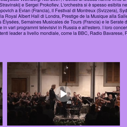
travinskij e Sergei Prokofiev. L'orchestra si è spesso esibita ne
stropovich a Evian (Francia), il Festival di Montreux (Svizzera), S
la Royal Albert Hall di Londra, Prestige de la Musique alla Sall
s Élysées, Semaines Musicales de Tours (Francia) e le Serate d
n vari programmi televisivi in Russia e all'estero. I loro concer
ittenti leader a livello mondiale, come la BBC, Radio Bavarese, 