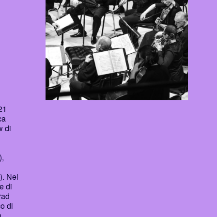
21
ca
w di
),
). Nel
e di
rad
o di
n