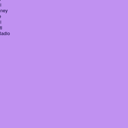
i
ydney
e
i
ti
Radio