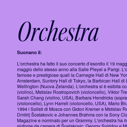
Orchestra
Suonano il:
L'orchestra ha fatto il suo concerto d’esordio il 19 ma
maggio dello stesso anno alla Salle Pleyel a Parigi. L'
famose e prestigiose quali la Carnegie Hall di New Yo
Amsterdam, Suntory Hall di Tokyo, la Barbican Hall di 
Wellington (Nuova Zelanda). L'orchestra si è esibita con
(violino), Mstislav Rostropovich (violoncello), Viktor Tr
Sarah Chang (violino, USA), Barbara Hendricks (sopr
(violoncello), Lynn Harrell (violoncello, USA), Mario B
1994 i Solisti di Mosca con Gidon Kremer e Mstislav Ro
Dmitrij Šostakovic e Johannes Brahms con la Sony Classi
Magazine e nominato per un Grammy. L'orchestra ha r
sinfonie da camera di Šostakovic, Georgy Sviridov e M