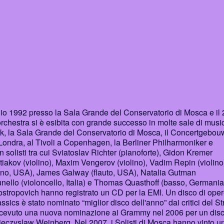
ggio 1992 presso la Sala Grande del Conservatorio di Mosca e il 
orchestra si è esibita con grande successo in molte sale di musi
rk, la Sala Grande del Conservatorio di Mosca, il Concertgebou
Londra, al Tivoli a Copenhagen, la Berliner Philharmoniker e
 solisti tra cui Sviatoslav Richter (pianoforte), Gidon Kremer
etiakov (violino), Maxim Vengerov (violino), Vadim Repin (violino
ano, USA), James Galway (flauto, USA), Natalia Gutman
runello (violoncello, Italia) e Thomas Quasthoff (basso, Germania
stropovich hanno registrato un CD per la EMI. Un disco di oper
cs è stato nominato “miglior disco dell'anno” dai critici del St
icevuto una nuova nominazione ai Grammy nel 2006 per un disc
ieczyslaw Weinberg. Nel 2007, i Solisti di Mosca hanno vinto u