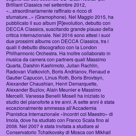
Brilliant Classics nel settembre 2012,
«...straordinariamente raffinato e ricco di
sfumature...» (Gramophone). Nel Maggio 2015, ha
pubblicato il suo album [R]evolution, debutto con
DECCA Classics, suscitando grande plauso della
critica internazionale. Nel 2016 sono attesi i suoi
due prossimi albums con DECCA Classics, tra i
quali il debutto discografico con la London
Philharmonic Orchestra. Ha inoltre collaborato in
musica da camera con partners quali Massimo
Quarta, Daishin Kashimoto, Julian Rachlin,
Radovan Vlatkovich, Boris Andrianov, Renaud e
Gautier Capucon, Linus Roth, Boris Brovtsyn,
Alexander Chaushian, Henri Demarquette,
Alexander Buzlov, Alain Meunier e Massimo
Mercelli. Vanessa Benelli Mosell ha iniziato lo
studio del pianoforte a tre anni. A sette anni è stata
eccezionalmente ammessa all’Accademia
Pianistica Internazionale «Incontri col Maestro» di
Imola, dove ha studiato con Franco Scala fino al
2006. Nel 2007 è stata invitata a studiare al
Conservatorio Tchaikovsky di Mosca con Mikhail