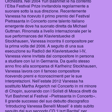
Orchestra. Nel 2004 Yuri Bashmet le ha conferito
l’Elba Festival Prize invitandola regolarmente a
suonare sotto la sua direzione. Recentemente
Vanessa ha ricevuto il primo premio del Festival
Pietrasanta in Concerto come talento italiano
emergente dove ha suonato diretta da Michael
Guttman. Rinomata a livello internazionale per le
sue performances dei Klavierstuecke di
Stockhausen, Vanessa incontra il compositore per
la prima volta del 2006. A seguito di una sua
esecuzione su Radio3 dei Klavierstuecke I-IV,
Vanessa viene invitata dal compositore in persona
a studiare con lui in Germania. Da quello stesso
anno fino alla scomparsa di Karlheinz Stockhausen,
Vanessa lavora con il famoso compositore
ricevendo premi e riconoscimenti per le sue
interpretazioni. Nell’estate 2012 Vanessa ha
sostituito Martha Argerich nel Concerto in mi minore
di Chopin, suonando con I Solisti di Mosca diretti da
Yuri Bashmet al Festival «Pietrasanta in Concerto».
Il grande successo del suo debutto discografico
‘Introducing Vanessa Benelli Mosell’ è stato subito
seguìto dal suo secondo CD ‘Liszt Recital’ per