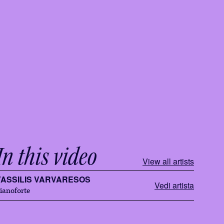
In this video
View all artists
VASSILIS VARVARESOS
Vedi artista
ianoforte