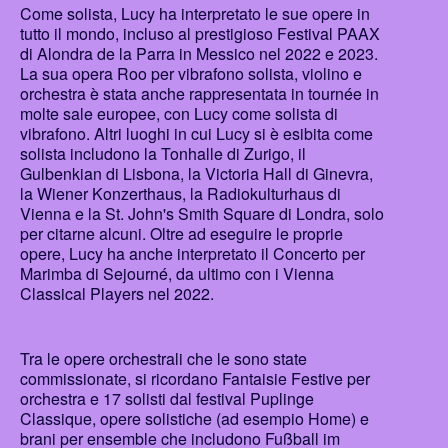
Come solista, Lucy ha interpretato le sue opere in
tutto il mondo, incluso al prestigioso Festival PAAX
di Alondra de la Parra in Messico nel 2022 e 2023.
La sua opera Roo per vibrafono solista, violino e
orchestra è stata anche rappresentata in tournée in
molte sale europee, con Lucy come solista di
vibrafono. Altri luoghi in cui Lucy si è esibita come
solista includono la Tonhalle di Zurigo, il
Gulbenkian di Lisbona, la Victoria Hall di Ginevra,
la Wiener Konzerthaus, la Radiokulturhaus di
Vienna e la St. John's Smith Square di Londra, solo
per citarne alcuni. Oltre ad eseguire le proprie
opere, Lucy ha anche interpretato il Concerto per
Marimba di Sejourné, da ultimo con i Vienna
Classical Players nel 2022.
Tra le opere orchestrali che le sono state
commissionate, si ricordano Fantaisie Festive per
orchestra e 17 solisti dal festival Puplinge
Classique, opere solistiche (ad esempio Home) e
brani per ensemble che includono Fußball im