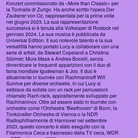
Konzert commissionato da «More than Classic» per
la Tonhalle di Zurigo. Ha anche scritto l'opera Der
Zauberer von Oz, rappresentata per la prima volta
nel giugno 2023. La sua rappresentazione
successiva si è tenuta alla Volksoper di Rostock nel
gennaio 2024. La sua musica è pubblicata da
Universal Edition. Il suo notevole talento e la sua
versatilità hanno portato Lucy a collaborare con una
serie di artisti, da Stewart Copeland a Christina
Stürmer, Mura Masa e Andrea Bocelli, senza
dimenticare le frequenti apparizioni con il duo di
fama mondiale Igudesman & Joo. Il duo è
attualmente in tournée con Rachmaninoff Will
Survive per diverse orchestre, in cui Lucy si
esibisce da solista con un rack per percussioni
chiamato Rach-rack, appositamente sviluppato per
Rachmaninov. Oltre ad essere stato in tournée con
orchestre come l'Orchestra “Beethoven” di Bonn, la
Tonkünstler Orchestra di Vienna o la NDR
Radiophilharmonie di Hannover nel settembre
2023, questo concerto è stato eseguito con la
Filarmonica Ceca e trasmesso dalla TV ceca, WDR