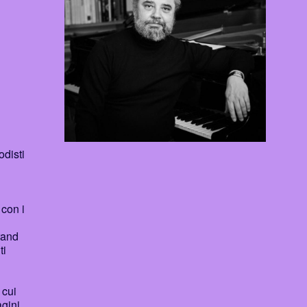
odisti
 con i
rand
ti
 cui
agini