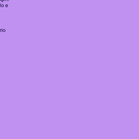
lo e
rio