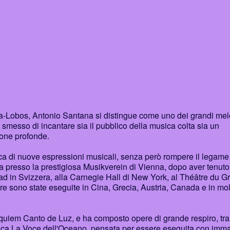
lla-Lobos, Antonio Santana si distingue come uno dei grandi mel
smesso di incantare sia il pubblico della musica colta sia un
ione profonde.
erca di nuove espressioni musicali, senza però rompere il legame
a presso la prestigiosa Musikverein di Vienna, dopo aver tenuto
taad in Svizzera, alla Carnegie Hall di New York, al Théâtre du G
 sono state eseguite in Cina, Grecia, Austria, Canada e in mol
quiem Canto de Luz, e ha composto opere di grande respiro, tra
fonica La Voce dell'Oceano, pensata per essere eseguita con imm