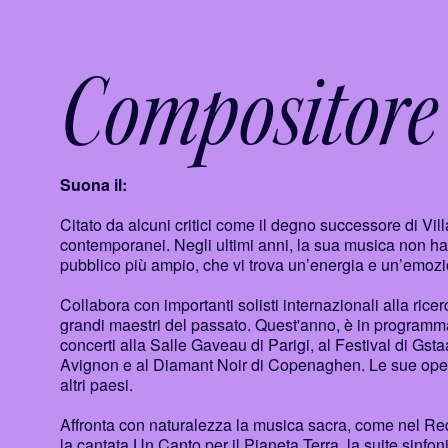
Compositore
Suona il:
Citato da alcuni critici come il degno successore di Vi
contemporanei. Negli ultimi anni, la sua musica non ha 
pubblico più ampio, che vi trova un’energia e un’emoz
Collabora con importanti solisti internazionali alla ric
grandi maestri del passato. Quest'anno, è in programm
concerti alla Salle Gaveau di Parigi, al Festival di Gs
Avignon e al Diamant Noir di Copenaghen. Le sue opere
altri paesi.
Affronta con naturalezza la musica sacra, come nel Re
la cantata Un Canto per il Pianeta Terra, la suite sin