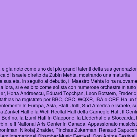
, e gia noto come uno dei piu grandi talenti della sua generazio
ica di Israele diretto da Zubin Mehta, mostrando una maturita
a sua eta. In seguito al debutto, il Maestro Mehta lo ha nuovam
 allora, si e esibito come solista con numerose orchestre in tutto 
nger, Horia Andreescu, Eduard Topchjan, Leon Botstein, Frederic
tathias ha registrato per BBC, CBC, WQXR, IBA e ORF. Ha un fi
entemente in Europa, Asia, Stati Uniti, Sud America e Israele, s
a Zankel Hall e la Weil Recital Hall della Carnegie Hall, il Cent
Berlino, la Izumi Hall in Giappone, la Liederhalle a Stoccarda, i
bin, e il National Arts Center in Canada. Appassionato musicis
 Bronfman, Nikolaj Znaider, Pinchas Zukerman, Renaud Capucon
alem International Chamber Music Festival, Con Anima Festival 