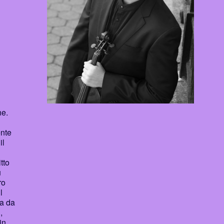
ne.
ente
il
tto
u
ro
l
ta da
,
in