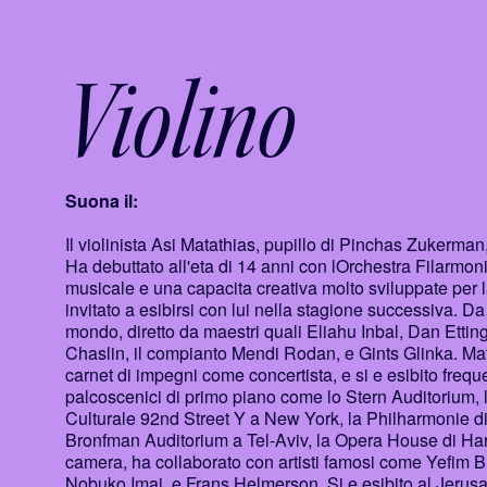
Violino
Suona il:
Il violinista Asi Matathias, pupillo di Pinchas Zukerman
Ha debuttato all'eta di 14 anni con lOrchestra Filarmon
musicale e una capacita creativa molto sviluppate per l
invitato a esibirsi con lui nella stagione successiva. Da
mondo, diretto da maestri quali Eliahu Inbal, Dan Etti
Chaslin, il compianto Mendi Rodan, e Gints Glinka. Ma
carnet di impegni come concertista, e si e esibito frequ
palcoscenici di primo piano come lo Stern Auditorium, l
Culturale 92nd Street Y a New York, la Philharmonie di 
Bronfman Auditorium a Tel-Aviv, la Opera House di Har
camera, ha collaborato con artisti famosi come Yefim
Nobuko Imai, e Frans Helmerson. Si e esibito al Jerus