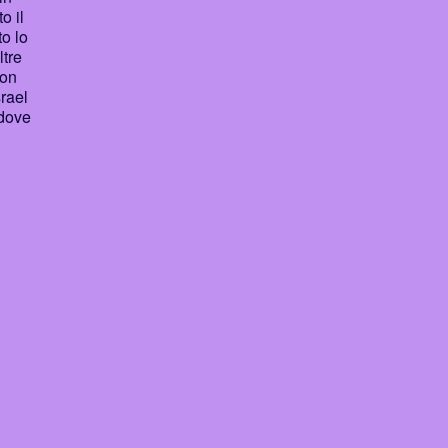
o il
to lo
ltre
lon
srael
 dove