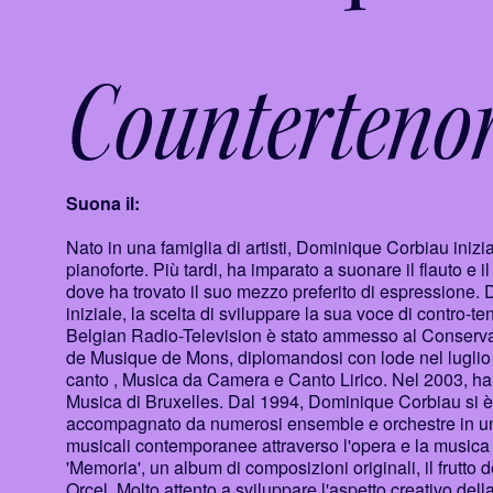
Counterteno
Suona il:
Nato in una famiglia di artisti, Dominique Corbiau inizia
pianoforte. Più tardi, ha imparato a suonare il flauto e
dove ha trovato il suo mezzo preferito di espressione
iniziale, la scelta di sviluppare la sua voce di contro-
Belgian Radio-Television è stato ammesso al Conservato
de Musique de Mons, diplomandosi con lode nel luglio 
canto , Musica da Camera e Canto Lirico. Nel 2003, ha r
Musica di Bruxelles. Dal 1994, Dominique Corbiau si è es
accompagnato da numerosi ensemble e orchestre in un 
musicali contemporanee attraverso l'opera e la musica d
'Memoria', un album di composizioni originali, il frutto 
Orcel. Molto attento a sviluppare l'aspetto creativo del