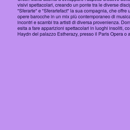
visivi spettacolari, creando un ponte tra le diverse disc
"Sferarte" e "Sferartefact" la sua compagnia, che offre
opere barocche in un mix più contemporaneo di musica, art
incontri e scambi tra artisti di diversa provenienza. Dom
esita a fare apparizioni spettacolari in luoghi insoliti,
Haydn del palazzo Estherazy, presso il Paris Opera o a