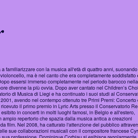
r
 a familiarizzare con la musica all'età di quattro anni, suonando 
 il violoncello, ma è nel canto che era completamente soddisfatto 
. Dopo essersi immerso completamente nel periodo barocco nella
tenore divenne la più ovvia. Dopo aver cantato nel Children’s Choi
rio di Musica di Liegi e ha continuato i suoi studi al Conserva
2001, avendo nel contempo ottenuto tre Primi Premi: Concerto 
icevuto il primo premio in Lyric Arts presso il Conservatorio Re
ibito in concerti in molti luoghi famosi, in Belgio e all'estero,
ampio repertorio che spazia dalla musica antica a creazioni
a film. Nel 2008, ha catturato l'attenzione del pubblico attrave
delle sue collaborazioni musicali con il compositore francese Cyr
la sua professione, Dominique Corbiau si esibisce regolarmente i