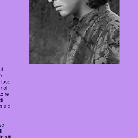
il
e
 fase
r of
toire
di
ale di
rso
il
n atti