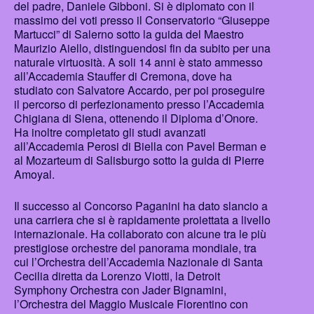
del padre, Daniele Gibboni. Si è diplomato con il
massimo dei voti presso il Conservatorio “Giuseppe
Martucci” di Salerno sotto la guida del Maestro
Maurizio Aiello, distinguendosi fin da subito per una
naturale virtuosità. A soli 14 anni è stato ammesso
all’Accademia Stauffer di Cremona, dove ha
studiato con Salvatore Accardo, per poi proseguire
il percorso di perfezionamento presso l’Accademia
Chigiana di Siena, ottenendo il Diploma d’Onore.
Ha inoltre completato gli studi avanzati
all’Accademia Perosi di Biella con Pavel Berman e
al Mozarteum di Salisburgo sotto la guida di Pierre
Amoyal.
Il successo al Concorso Paganini ha dato slancio a
una carriera che si è rapidamente proiettata a livello
internazionale. Ha collaborato con alcune tra le più
prestigiose orchestre del panorama mondiale, tra
cui l’Orchestra dell’Accademia Nazionale di Santa
Cecilia diretta da Lorenzo Viotti, la Detroit
Symphony Orchestra con Jader Bignamini,
l’Orchestra del Maggio Musicale Fiorentino con