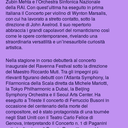
Zubin Mehta e l’Orchestra Sinfonica Nazionale
della RAI. Con quest’ultima ha eseguito in prima
italiana il Concerto per violino di Wynton Marsalis,
con cui ha lavorato a stretto contatto, sotto la
direzione di John Axelrod. Il suo repertorio
abbraccia i grandi capolavori del romanticismo così
come le opere contemporanee, rivelando una
straordinaria versatilità e un’inesauribile curiosità
artistica.
Nella stagione in corso debutterà al concerto
inaugurale del Ravenna Festival sotto la direzione
del Maestro Riccardo Muti. Tra gli impegni più
rilevanti figurano debutti con l’Atlanta Symphony, la
Filarmonica della Scala diretta da Michele Mariotti,
la Tokyo Philharmonic a Dubai, la Beijing
Symphony Orchestra e il Seoul Arts Center. Ha
eseguito a Trieste il concerto di Ferruccio Busoni in
occasione del centenario della morte del
compositore, ed è stato protagonista di una tournée
negli Stati Uniti con il Teatro Carlo Felice di
Genova, interpretando il Concerto n. 1 di Paganini