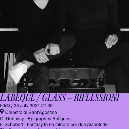
LABÈQUE / GLASS –
RIFLESSIONI
Friday 23 July 2021
21:30
Chiostro di Sant'Agostino
C. Debussy - Epigraphes Antiques
F. Schubert - Fantasy in Fa minore per due pianoforte