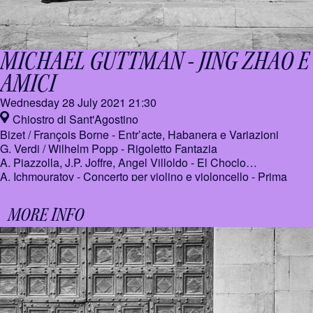
MICHAEL GUTTMAN - JING ZHAO E
AMICI
Wednesday 28 July 2021
21:30
Chiostro di Sant'Agostino
Bizet / François Borne - Entr’acte, Habanera e Variazioni
G. Verdi / Wilhelm Popp - Rigoletto Fantazia
A. Piazzolla, J.P. Joffre, Angel Villoldo - El Choclo
A. Ichmouratov - Concerto per violino e violoncello - Prima
esecuzione Europea
MORE INFO