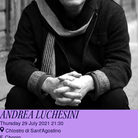
ANDREA LUCHESINI
Thursday 29 July 2021
21:30
Chiostro di Sant'Agostino
F. Chopin