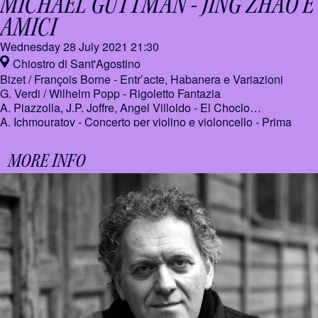
MICHAEL GUTTMAN - JING ZHAO E
AMICI
Wednesday 28 July 2021
21:30
Chiostro di Sant'Agostino
Bizet / François Borne - Entr’acte, Habanera e Variazioni
G. Verdi / Wilhelm Popp - Rigoletto Fantazia
A. Piazzolla, J.P. Joffre, Angel Villoldo - El Choclo
A. Ichmouratov - Concerto per violino e violoncello - Prima
esecuzione Europea
MORE INFO