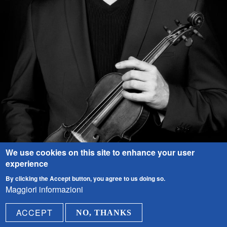
We use cookies on this site to enhance your user
experience
UN PERCORSO BAROCCO
DANIEL
By clicking the Accept button, you agree to us doing so.
Maggiori informazioni
HOPE, VIOLINO & AIR ENSEMBLE
ACCEPT
NO, THANKS
Saturday 31 July 2021
21:30