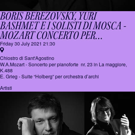
BORIS BEREZOVSKY, YURI
BASHMET E I SOLISTI DI MOSCA -
MOZART CONCERTO PER
PIANOFORTE
Friday 30 July 2021
21:30
Chiostro di Sant'Agostino
W.A.Mozart - Soncerto per pianoforte nr. 23 in La maggiore,
K.488
E. Grieg - Suite “Holberg” per orchestra d’archi
Artisti